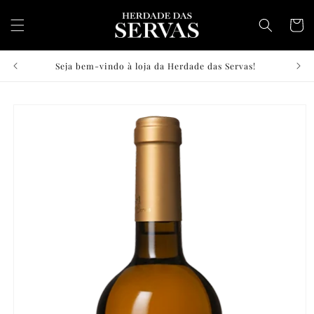
Saltar
para o
Carrinh
conteúdo
Seja bem-vindo à loja da Herdade das Servas!
Saltar para
a
informação
do produto