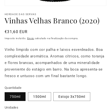
HERDADE DAS SERVAS
Vinhas Velhas Branco (2020)
Preço
€31,60 EUR
normal
Imposto incluído.
Envio
calculado na finalização da compra.
Vinho límpido com cor palha e laivos esverdeados. Boa
complexidade aromática. Aromas cítricos, como toranja
e flores brancas, acompanhados de uma mineralidade
proveniente do estágio em barro. Na boca apresenta-se
fresco e untuoso com um final bastante longo.
Quantidade
750ml
1500ml
Estojo 3x750ml
Unidades